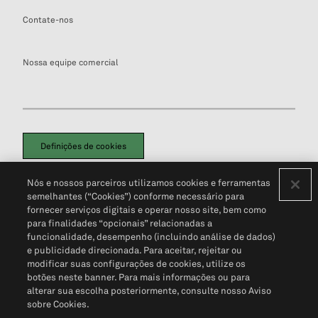
Contate-nos
Nossa equipe comercial
Definições de cookies
Disclaimers Legais
Termos de Uso
Aviso de Cookies
Nós e nossos parceiros utilizamos cookies e ferramentas
Política de Privacidade
Portal de privacidade do cliente (em inglês)
semelhantes (“Cookies”) conforme necessário para
Não Venda Minhas Informações Pessoais
© 2026 S&P Global
fornecer serviços digitais e operar nosso site, bem como
para finalidades “opcionais” relacionadas a
funcionalidade, desempenho (incluindo análise de dados)
e publicidade direcionada. Para aceitar, rejeitar ou
modificar suas configurações de cookies, utilize os
botões neste banner. Para mais informações ou para
alterar sua escolha posteriormente, consulte nosso Aviso
sobre Cookies.