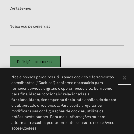
Contate-nos
Nossa equipe comercial
Definições de cookies
Disclaimers Legais
Termos de Uso
Aviso de Cookies
Nós e nossos parceiros utilizamos cookies e ferramentas
Política de Privacidade
Portal de privacidade do cliente (em inglês)
semelhantes (“Cookies”) conforme necessário para
Não Venda Minhas Informações Pessoais
© 2026 S&P Global
fornecer serviços digitais e operar nosso site, bem como
para finalidades “opcionais” relacionadas a
funcionalidade, desempenho (incluindo análise de dados)
e publicidade direcionada. Para aceitar, rejeitar ou
modificar suas configurações de cookies, utilize os
botões neste banner. Para mais informações ou para
alterar sua escolha posteriormente, consulte nosso Aviso
sobre Cookies.