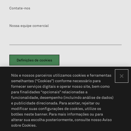
Contate-nos
Nossa equipe comercial
Definições de cookies
Disclaimers Legais
Termos de Uso
Aviso de Cookies
Nós e nossos parceiros utilizamos cookies e ferramentas
Política de Privacidade
Portal de privacidade do cliente (em inglês)
semelhantes (“Cookies”) conforme necessário para
Não Venda Minhas Informações Pessoais
© 2026 S&P Global
fornecer serviços digitais e operar nosso site, bem como
para finalidades “opcionais” relacionadas a
funcionalidade, desempenho (incluindo análise de dados)
e publicidade direcionada. Para aceitar, rejeitar ou
modificar suas configurações de cookies, utilize os
botões neste banner. Para mais informações ou para
alterar sua escolha posteriormente, consulte nosso Aviso
sobre Cookies.