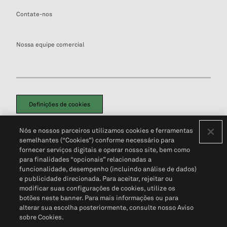
Contate-nos
Nossa equipe comercial
Definições de cookies
Disclaimers Legais
Termos de Uso
Aviso de Cookies
Nós e nossos parceiros utilizamos cookies e ferramentas
Política de Privacidade
Portal de privacidade do cliente (em inglês)
semelhantes (“Cookies”) conforme necessário para
Não Venda Minhas Informações Pessoais
© 2026 S&P Global
fornecer serviços digitais e operar nosso site, bem como
para finalidades “opcionais” relacionadas a
funcionalidade, desempenho (incluindo análise de dados)
e publicidade direcionada. Para aceitar, rejeitar ou
modificar suas configurações de cookies, utilize os
botões neste banner. Para mais informações ou para
alterar sua escolha posteriormente, consulte nosso Aviso
sobre Cookies.