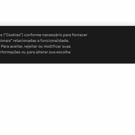
s (“Cookies”) conforme necessário para fornecer
ionais” relacionadas a funcionalidade,
ara aceitar, rejeitar ou modificar suas
informações ou para alterar sua escolha
Siga-nos