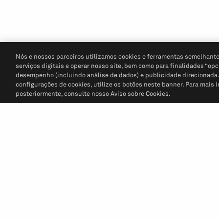
Nós e nossos parceiros utilizamos cookies e ferramentas semelhante
serviços digitais e operar nosso site, bem como para finalidades “opc
desempenho (incluindo análise de dados) e publicidade direcionada. P
configurações de cookies, utilize os botões neste banner. Para mais 
posteriormente, consulte nosso Aviso sobre Cookies.