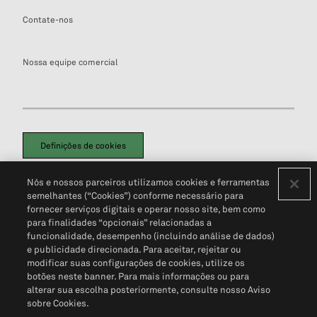
Contate-nos
Nossa equipe comercial
Definições de cookies
Disclaimers Legais
Termos de Uso
Aviso de Cookies
Nós e nossos parceiros utilizamos cookies e ferramentas
Política de Privacidade
Portal de privacidade do cliente (em inglês)
semelhantes (“Cookies”) conforme necessário para
Não Venda Minhas Informações Pessoais
© 2026 S&P Global
fornecer serviços digitais e operar nosso site, bem como
para finalidades “opcionais” relacionadas a
funcionalidade, desempenho (incluindo análise de dados)
e publicidade direcionada. Para aceitar, rejeitar ou
modificar suas configurações de cookies, utilize os
botões neste banner. Para mais informações ou para
alterar sua escolha posteriormente, consulte nosso Aviso
sobre Cookies.