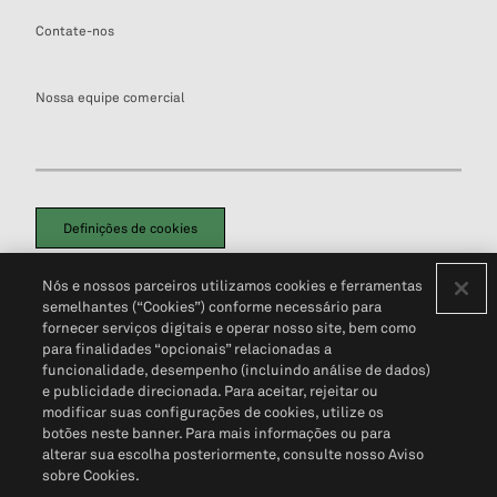
Contate-nos
Nossa equipe comercial
Definições de cookies
Disclaimers Legais
Termos de Uso
Aviso de Cookies
Nós e nossos parceiros utilizamos cookies e ferramentas
Política de Privacidade
Portal de privacidade do cliente (em inglês)
semelhantes (“Cookies”) conforme necessário para
Não Venda Minhas Informações Pessoais
© 2026 S&P Global
fornecer serviços digitais e operar nosso site, bem como
para finalidades “opcionais” relacionadas a
funcionalidade, desempenho (incluindo análise de dados)
e publicidade direcionada. Para aceitar, rejeitar ou
modificar suas configurações de cookies, utilize os
botões neste banner. Para mais informações ou para
alterar sua escolha posteriormente, consulte nosso Aviso
sobre Cookies.