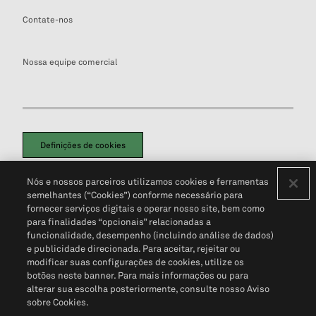
Contate-nos
Nossa equipe comercial
Definições de cookies
Disclaimers Legais
Termos de Uso
Aviso de Cookies
Nós e nossos parceiros utilizamos cookies e ferramentas
Política de Privacidade
Portal de privacidade do cliente (em inglês)
semelhantes (“Cookies”) conforme necessário para
Não Venda Minhas Informações Pessoais
© 2026 S&P Global
fornecer serviços digitais e operar nosso site, bem como
para finalidades “opcionais” relacionadas a
funcionalidade, desempenho (incluindo análise de dados)
e publicidade direcionada. Para aceitar, rejeitar ou
modificar suas configurações de cookies, utilize os
botões neste banner. Para mais informações ou para
alterar sua escolha posteriormente, consulte nosso Aviso
sobre Cookies.