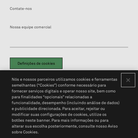
Contate-nos
Nossa equipe comercial
Definições de cookies
Disclaimers Legais
Termos de Uso
Aviso de Cookies
Nós e nossos parceiros utilizamos cookies e ferramentas
Política de Privacidade
Portal de privacidade do cliente (em inglês)
semelhantes (“Cookies”) conforme necessário para
Não Venda Minhas Informações Pessoais
© 2026 S&P Global
fornecer serviços digitais e operar nosso site, bem como
para finalidades “opcionais” relacionadas a
funcionalidade, desempenho (incluindo análise de dados)
e publicidade direcionada. Para aceitar, rejeitar ou
modificar suas configurações de cookies, utilize os
botões neste banner. Para mais informações ou para
alterar sua escolha posteriormente, consulte nosso Aviso
sobre Cookies.