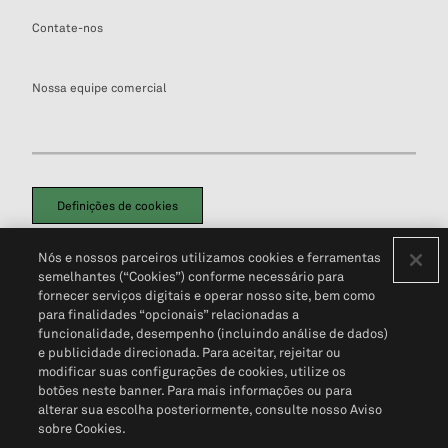
Contate-nos
Nossa equipe comercial
Definições de cookies
Disclaimers Legais
Termos de Uso
Aviso de Cookies
Nós e nossos parceiros utilizamos cookies e ferramentas
Política de Privacidade
Portal de privacidade do cliente (em inglês)
semelhantes (“Cookies”) conforme necessário para
Não Venda Minhas Informações Pessoais
© 2026 S&P Global
fornecer serviços digitais e operar nosso site, bem como
para finalidades “opcionais” relacionadas a
funcionalidade, desempenho (incluindo análise de dados)
e publicidade direcionada. Para aceitar, rejeitar ou
modificar suas configurações de cookies, utilize os
botões neste banner. Para mais informações ou para
alterar sua escolha posteriormente, consulte nosso Aviso
sobre Cookies.