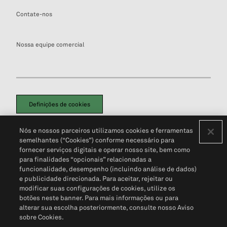
Contate-nos
Nossa equipe comercial
Definições de cookies
Disclaimers Legais
Termos de Uso
Aviso de Cookies
Nós e nossos parceiros utilizamos cookies e ferramentas
Política de Privacidade
Portal de privacidade do cliente (em inglês)
semelhantes (“Cookies”) conforme necessário para
Não Venda Minhas Informações Pessoais
© 2026 S&P Global
fornecer serviços digitais e operar nosso site, bem como
para finalidades “opcionais” relacionadas a
funcionalidade, desempenho (incluindo análise de dados)
e publicidade direcionada. Para aceitar, rejeitar ou
modificar suas configurações de cookies, utilize os
botões neste banner. Para mais informações ou para
alterar sua escolha posteriormente, consulte nosso Aviso
sobre Cookies.