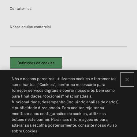
Contate-nos
Nossa equipe comercial
Definições de cookies
Disclaimers Legais
Termos de Uso
Aviso de Cookies
Nós e nossos parceiros utilizamos cookies e ferramentas
Política de Privacidade
Portal de privacidade do cliente (em inglês)
semelhantes (“Cookies”) conforme necessário para
Não Venda Minhas Informações Pessoais
© 2026 S&P Global
fornecer serviços digitais e operar nosso site, bem como
para finalidades “opcionais” relacionadas a
funcionalidade, desempenho (incluindo análise de dados)
e publicidade direcionada. Para aceitar, rejeitar ou
modificar suas configurações de cookies, utilize os
botões neste banner. Para mais informações ou para
alterar sua escolha posteriormente, consulte nosso Aviso
sobre Cookies.