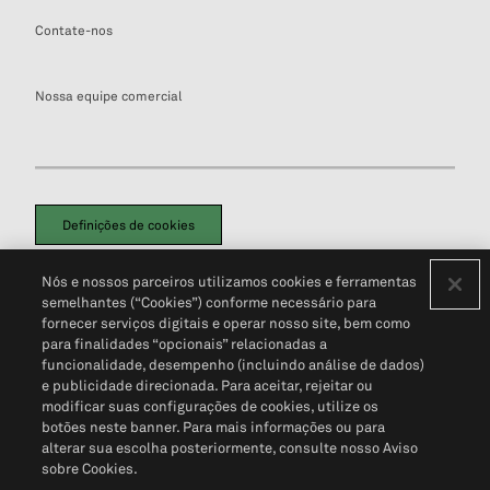
Contate-nos
Nossa equipe comercial
Definições de cookies
Disclaimers Legais
Termos de Uso
Aviso de Cookies
Nós e nossos parceiros utilizamos cookies e ferramentas
Política de Privacidade
Portal de privacidade do cliente (em inglês)
semelhantes (“Cookies”) conforme necessário para
Não Venda Minhas Informações Pessoais
© 2026 S&P Global
fornecer serviços digitais e operar nosso site, bem como
para finalidades “opcionais” relacionadas a
funcionalidade, desempenho (incluindo análise de dados)
e publicidade direcionada. Para aceitar, rejeitar ou
modificar suas configurações de cookies, utilize os
botões neste banner. Para mais informações ou para
alterar sua escolha posteriormente, consulte nosso Aviso
sobre Cookies.