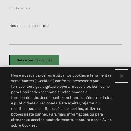
Contate-nos
Nossa equipe comercial
Definições de cookies
Disclaimers Legais
Termos de Uso
Aviso de Cookies
Nós e nossos parceiros utilizamos cookies e ferramentas
Política de Privacidade
Portal de privacidade do cliente (em inglês)
semelhantes (“Cookies”) conforme necessário para
Não Venda Minhas Informações Pessoais
© 2026 S&P Global
fornecer serviços digitais e operar nosso site, bem como
para finalidades “opcionais” relacionadas a
funcionalidade, desempenho (incluindo análise de dados)
e publicidade direcionada. Para aceitar, rejeitar ou
modificar suas configurações de cookies, utilize os
botões neste banner. Para mais informações ou para
alterar sua escolha posteriormente, consulte nosso Aviso
sobre Cookies.