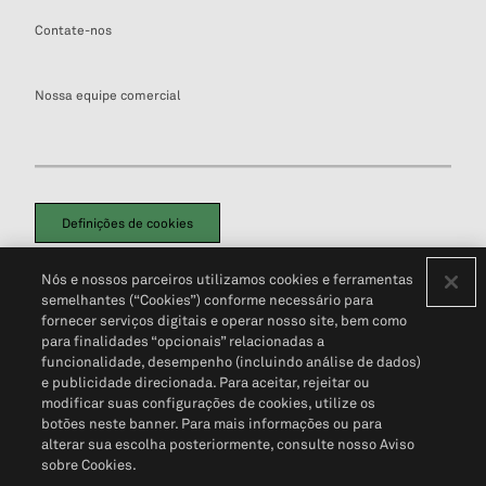
Contate-nos
Nossa equipe comercial
Definições de cookies
Disclaimers Legais
Termos de Uso
Aviso de Cookies
Nós e nossos parceiros utilizamos cookies e ferramentas
Política de Privacidade
Portal de privacidade do cliente (em inglês)
semelhantes (“Cookies”) conforme necessário para
Não Venda Minhas Informações Pessoais
© 2026 S&P Global
fornecer serviços digitais e operar nosso site, bem como
para finalidades “opcionais” relacionadas a
funcionalidade, desempenho (incluindo análise de dados)
e publicidade direcionada. Para aceitar, rejeitar ou
modificar suas configurações de cookies, utilize os
botões neste banner. Para mais informações ou para
alterar sua escolha posteriormente, consulte nosso Aviso
sobre Cookies.