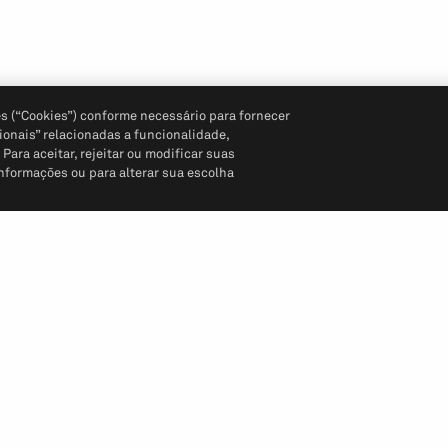
s (“Cookies”) conforme necessário para fornecer
ionais” relacionadas a funcionalidade,
ara aceitar, rejeitar ou modificar suas
informações ou para alterar sua escolha
Siga-nos