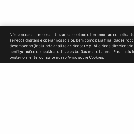
Nós e nossos parceiros utilizamos cookies e ferramentas semelhante
serviços digitais e operar nosso site, bem como para finalidades “opc
desempenho (incluindo análise de dados) e publicidade direcionada. P
configurações de cookies, utilize os botões neste banner. Para mais 
posteriormente, consulte nosso Aviso sobre Cookies.