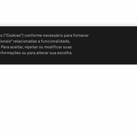
s (“Cookies”) conforme necessário para fornecer
ionais” relacionadas a funcionalidade,
ara aceitar, rejeitar ou modificar suas
informações ou para alterar sua escolha
Siga-nos