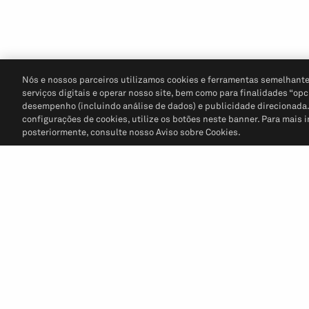
Nós e nossos parceiros utilizamos cookies e ferramentas semelhante
serviços digitais e operar nosso site, bem como para finalidades “opc
desempenho (incluindo análise de dados) e publicidade direcionada. P
configurações de cookies, utilize os botões neste banner. Para mais 
posteriormente, consulte nosso Aviso sobre Cookies.