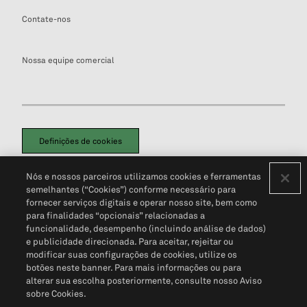
Contate-nos
Nossa equipe comercial
Definições de cookies
Disclaimers Legais
Termos de Uso
Aviso de Cookies
Nós e nossos parceiros utilizamos cookies e ferramentas
Política de Privacidade
Portal de privacidade do cliente (em inglês)
semelhantes (“Cookies”) conforme necessário para
Não Venda Minhas Informações Pessoais
© 2026 S&P Global
fornecer serviços digitais e operar nosso site, bem como
para finalidades “opcionais” relacionadas a
funcionalidade, desempenho (incluindo análise de dados)
e publicidade direcionada. Para aceitar, rejeitar ou
modificar suas configurações de cookies, utilize os
botões neste banner. Para mais informações ou para
alterar sua escolha posteriormente, consulte nosso Aviso
sobre Cookies.