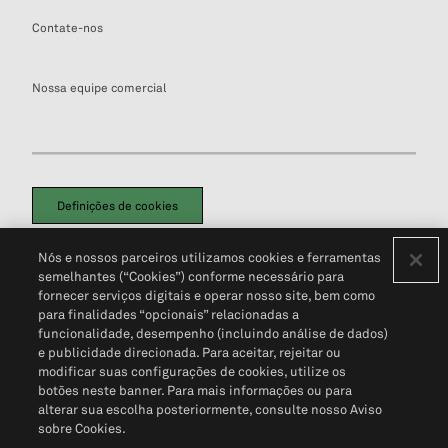
Contate-nos
Nossa equipe comercial
Definições de cookies
Disclaimers Legais
Termos de Uso
Aviso de Cookies
Nós e nossos parceiros utilizamos cookies e ferramentas
Política de Privacidade
Portal de privacidade do cliente (em inglês)
semelhantes (“Cookies”) conforme necessário para
Não Venda Minhas Informações Pessoais
© 2026 S&P Global
fornecer serviços digitais e operar nosso site, bem como
para finalidades “opcionais” relacionadas a
funcionalidade, desempenho (incluindo análise de dados)
e publicidade direcionada. Para aceitar, rejeitar ou
modificar suas configurações de cookies, utilize os
botões neste banner. Para mais informações ou para
alterar sua escolha posteriormente, consulte nosso Aviso
sobre Cookies.