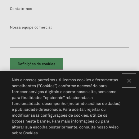
Contate-nos
Nossa equipe comercial
Definições de cookies
Disclaimers Legais
Termos de Uso
Aviso de Cookies
Nós e nossos parceiros utilizamos cookies e ferramentas
Política de Privacidade
Portal de privacidade do cliente (em inglês)
semelhantes (“Cookies”) conforme necessário para
Não Venda Minhas Informações Pessoais
© 2026 S&P Global
fornecer serviços digitais e operar nosso site, bem como
para finalidades “opcionais” relacionadas a
funcionalidade, desempenho (incluindo análise de dados)
e publicidade direcionada. Para aceitar, rejeitar ou
modificar suas configurações de cookies, utilize os
botões neste banner. Para mais informações ou para
alterar sua escolha posteriormente, consulte nosso Aviso
sobre Cookies.