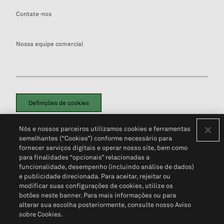
Contate-nos
Nossa equipe comercial
Definições de cookies
Disclaimers Legais
Termos de Uso
Aviso de Cookies
Nós e nossos parceiros utilizamos cookies e ferramentas
Política de Privacidade
Portal de privacidade do cliente (em inglês)
semelhantes (“Cookies”) conforme necessário para
Não Venda Minhas Informações Pessoais
© 2026 S&P Global
fornecer serviços digitais e operar nosso site, bem como
para finalidades “opcionais” relacionadas a
funcionalidade, desempenho (incluindo análise de dados)
e publicidade direcionada. Para aceitar, rejeitar ou
modificar suas configurações de cookies, utilize os
botões neste banner. Para mais informações ou para
alterar sua escolha posteriormente, consulte nosso Aviso
sobre Cookies.