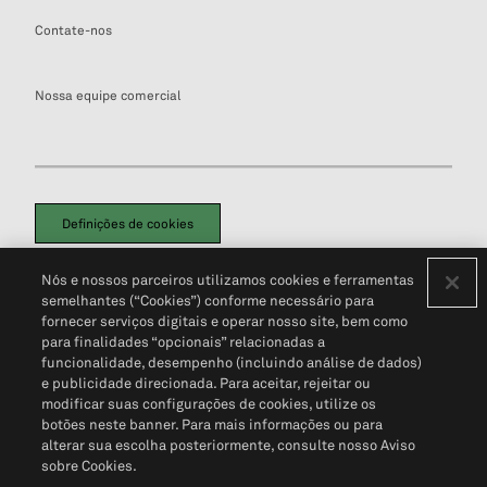
Contate-nos
Nossa equipe comercial
Definições de cookies
Disclaimers Legais
Termos de Uso
Aviso de Cookies
Nós e nossos parceiros utilizamos cookies e ferramentas
Política de Privacidade
Portal de privacidade do cliente (em inglês)
semelhantes (“Cookies”) conforme necessário para
Não Venda Minhas Informações Pessoais
© 2026 S&P Global
fornecer serviços digitais e operar nosso site, bem como
para finalidades “opcionais” relacionadas a
funcionalidade, desempenho (incluindo análise de dados)
e publicidade direcionada. Para aceitar, rejeitar ou
modificar suas configurações de cookies, utilize os
botões neste banner. Para mais informações ou para
alterar sua escolha posteriormente, consulte nosso Aviso
sobre Cookies.