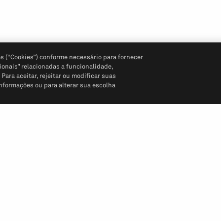
s (“Cookies”) conforme necessário para fornecer
ionais” relacionadas a funcionalidade,
ara aceitar, rejeitar ou modificar suas
informações ou para alterar sua escolha
Siga-nos