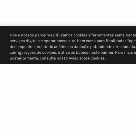
Nós e nossos parceiros utilizamos cookies e ferramentas semelhante
serviços digitais e operar nosso site, bem como para finalidades “opc
desempenho (incluindo análise de dados) e publicidade direcionada. P
configurações de cookies, utilize os botões neste banner. Para mais 
posteriormente, consulte nosso Aviso sobre Cookies.