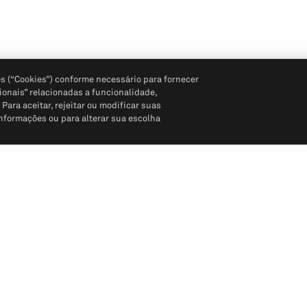
s (“Cookies”) conforme necessário para fornecer
ionais” relacionadas a funcionalidade,
ara aceitar, rejeitar ou modificar suas
informações ou para alterar sua escolha
Siga-nos