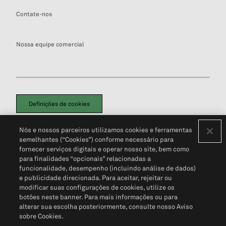
Contate-nos
Nossa equipe comercial
Definições de cookies
Disclaimers Legais
Termos de Uso
Aviso de Cookies
Nós e nossos parceiros utilizamos cookies e ferramentas
Política de Privacidade
Portal de privacidade do cliente (em inglês)
semelhantes (“Cookies”) conforme necessário para
Não Venda Minhas Informações Pessoais
© 2026 S&P Global
fornecer serviços digitais e operar nosso site, bem como
para finalidades “opcionais” relacionadas a
funcionalidade, desempenho (incluindo análise de dados)
e publicidade direcionada. Para aceitar, rejeitar ou
modificar suas configurações de cookies, utilize os
botões neste banner. Para mais informações ou para
alterar sua escolha posteriormente, consulte nosso Aviso
sobre Cookies.