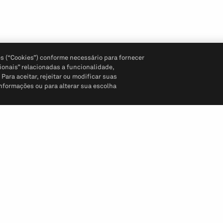
s (“Cookies”) conforme necessário para fornecer
ionais” relacionadas a funcionalidade,
ara aceitar, rejeitar ou modificar suas
informações ou para alterar sua escolha
Siga-nos