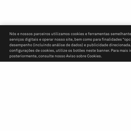
Nós e nossos parceiros utilizamos cookies e ferramentas semelhante
serviços digitais e operar nosso site, bem como para finalidades “opc
desempenho (incluindo análise de dados) e publicidade direcionada. P
configurações de cookies, utilize os botões neste banner. Para mais 
posteriormente, consulte nosso Aviso sobre Cookies.