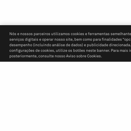
Nós e nossos parceiros utilizamos cookies e ferramentas semelhante
serviços digitais e operar nosso site, bem como para finalidades “opc
desempenho (incluindo análise de dados) e publicidade direcionada. P
configurações de cookies, utilize os botões neste banner. Para mais 
posteriormente, consulte nosso Aviso sobre Cookies.