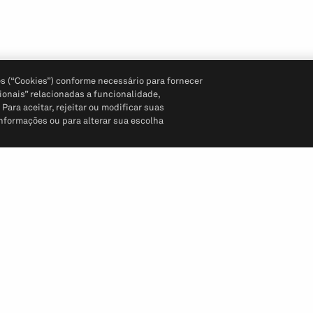
s (“Cookies”) conforme necessário para fornecer
ionais” relacionadas a funcionalidade,
ara aceitar, rejeitar ou modificar suas
informações ou para alterar sua escolha
Siga-nos