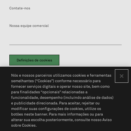
Contate-nos
Nossa equipe comercial
Definições de cookies
Disclaimers Legais
Termos de Uso
Aviso de Cookies
Nós e nossos parceiros utilizamos cookies e ferramentas
Política de Privacidade
Portal de privacidade do cliente (em inglês)
semelhantes (“Cookies”) conforme necessário para
Não Venda Minhas Informações Pessoais
© 2026 S&P Global
fornecer serviços digitais e operar nosso site, bem como
para finalidades “opcionais” relacionadas a
funcionalidade, desempenho (incluindo análise de dados)
e publicidade direcionada. Para aceitar, rejeitar ou
modificar suas configurações de cookies, utilize os
botões neste banner. Para mais informações ou para
alterar sua escolha posteriormente, consulte nosso Aviso
sobre Cookies.