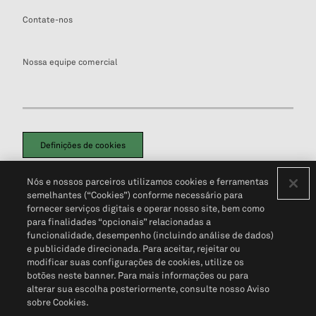
Contate-nos
Nossa equipe comercial
Definições de cookies
Disclaimers Legais
Termos de Uso
Aviso de Cookies
Nós e nossos parceiros utilizamos cookies e ferramentas
Política de Privacidade
Portal de privacidade do cliente (em inglês)
semelhantes (“Cookies”) conforme necessário para
Não Venda Minhas Informações Pessoais
© 2026 S&P Global
fornecer serviços digitais e operar nosso site, bem como
para finalidades “opcionais” relacionadas a
funcionalidade, desempenho (incluindo análise de dados)
e publicidade direcionada. Para aceitar, rejeitar ou
modificar suas configurações de cookies, utilize os
botões neste banner. Para mais informações ou para
alterar sua escolha posteriormente, consulte nosso Aviso
sobre Cookies.