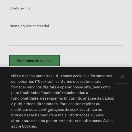
Contate-nos
Nossa equipe comercial
Definições de cookies
Disclaimers Legais
Termos de Uso
Aviso de Cookies
Nós e nossos parceiros utilizamos cookies e ferramentas
Política de Privacidade
Portal de privacidade do cliente (em inglês)
semelhantes (“Cookies”) conforme necessário para
Não Venda Minhas Informações Pessoais
© 2026 S&P Global
fornecer serviços digitais e operar nosso site, bem como
para finalidades “opcionais” relacionadas a
funcionalidade, desempenho (incluindo análise de dados)
e publicidade direcionada. Para aceitar, rejeitar ou
modificar suas configurações de cookies, utilize os
botões neste banner. Para mais informações ou para
alterar sua escolha posteriormente, consulte nosso Aviso
sobre Cookies.