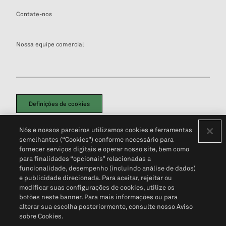
Contate-nos
Nossa equipe comercial
Definições de cookies
Disclaimers Legais
Termos de Uso
Aviso de Cookies
Nós e nossos parceiros utilizamos cookies e ferramentas
Política de Privacidade
Portal de privacidade do cliente (em inglês)
semelhantes (“Cookies”) conforme necessário para
Não Venda Minhas Informações Pessoais
© 2026 S&P Global
fornecer serviços digitais e operar nosso site, bem como
para finalidades “opcionais” relacionadas a
funcionalidade, desempenho (incluindo análise de dados)
e publicidade direcionada. Para aceitar, rejeitar ou
modificar suas configurações de cookies, utilize os
botões neste banner. Para mais informações ou para
alterar sua escolha posteriormente, consulte nosso Aviso
sobre Cookies.