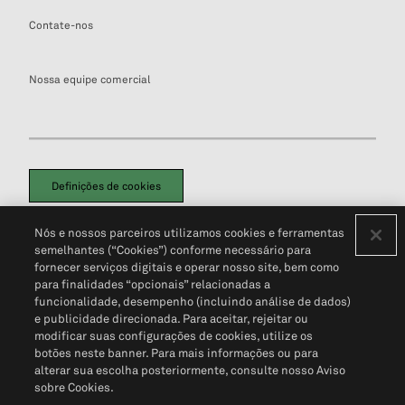
Contate-nos
Nossa equipe comercial
Definições de cookies
Disclaimers Legais
Termos de Uso
Aviso de Cookies
Nós e nossos parceiros utilizamos cookies e ferramentas
Política de Privacidade
Portal de privacidade do cliente (em inglês)
semelhantes (“Cookies”) conforme necessário para
Não Venda Minhas Informações Pessoais
© 2026 S&P Global
fornecer serviços digitais e operar nosso site, bem como
para finalidades “opcionais” relacionadas a
funcionalidade, desempenho (incluindo análise de dados)
e publicidade direcionada. Para aceitar, rejeitar ou
modificar suas configurações de cookies, utilize os
botões neste banner. Para mais informações ou para
alterar sua escolha posteriormente, consulte nosso Aviso
sobre Cookies.