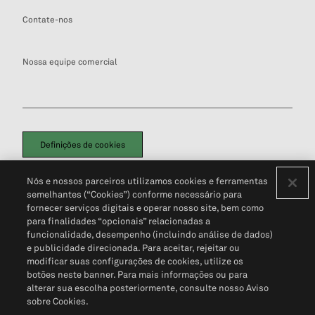
Contate-nos
Nossa equipe comercial
Definições de cookies
Disclaimers Legais
Termos de Uso
Aviso de Cookies
Nós e nossos parceiros utilizamos cookies e ferramentas
Política de Privacidade
Portal de privacidade do cliente (em inglês)
semelhantes (“Cookies”) conforme necessário para
Não Venda Minhas Informações Pessoais
© 2026 S&P Global
fornecer serviços digitais e operar nosso site, bem como
para finalidades “opcionais” relacionadas a
funcionalidade, desempenho (incluindo análise de dados)
e publicidade direcionada. Para aceitar, rejeitar ou
modificar suas configurações de cookies, utilize os
botões neste banner. Para mais informações ou para
alterar sua escolha posteriormente, consulte nosso Aviso
sobre Cookies.