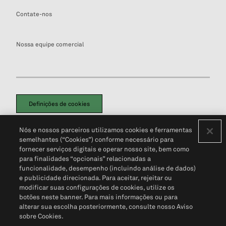
Contate-nos
Nossa equipe comercial
Definições de cookies
Disclaimers Legais
Termos de Uso
Aviso de Cookies
Nós e nossos parceiros utilizamos cookies e ferramentas
Política de Privacidade
Portal de privacidade do cliente (em inglês)
semelhantes (“Cookies”) conforme necessário para
Não Venda Minhas Informações Pessoais
© 2026 S&P Global
fornecer serviços digitais e operar nosso site, bem como
para finalidades “opcionais” relacionadas a
funcionalidade, desempenho (incluindo análise de dados)
e publicidade direcionada. Para aceitar, rejeitar ou
modificar suas configurações de cookies, utilize os
botões neste banner. Para mais informações ou para
alterar sua escolha posteriormente, consulte nosso Aviso
sobre Cookies.