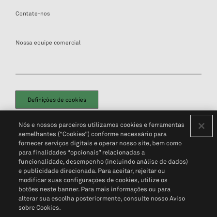
Contate-nos
Nossa equipe comercial
Definições de cookies
Disclaimers Legais
Termos de Uso
Aviso de Cookies
Nós e nossos parceiros utilizamos cookies e ferramentas
Política de Privacidade
Portal de privacidade do cliente (em inglês)
semelhantes (“Cookies”) conforme necessário para
Não Venda Minhas Informações Pessoais
© 2026 S&P Global
fornecer serviços digitais e operar nosso site, bem como
para finalidades “opcionais” relacionadas a
funcionalidade, desempenho (incluindo análise de dados)
e publicidade direcionada. Para aceitar, rejeitar ou
modificar suas configurações de cookies, utilize os
botões neste banner. Para mais informações ou para
alterar sua escolha posteriormente, consulte nosso Aviso
sobre Cookies.