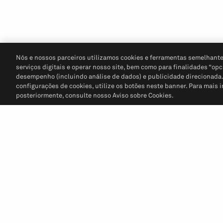
Nós e nossos parceiros utilizamos cookies e ferramentas semelhante
serviços digitais e operar nosso site, bem como para finalidades “opc
desempenho (incluindo análise de dados) e publicidade direcionada. P
configurações de cookies, utilize os botões neste banner. Para mais 
posteriormente, consulte nosso Aviso sobre Cookies.