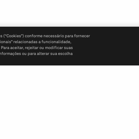
s (“Cookies”) conforme necessário para fornecer
ionais” relacionadas a funcionalidade,
ara aceitar, rejeitar ou modificar suas
informações ou para alterar sua escolha
Siga-nos