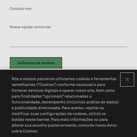
Contate-nos
Nossa equipe comercial
Definições de cookies
Disclaimers Legais
Termos de Uso
Aviso de Cookies
Nós e nossos parceiros utilizamos cookies e ferramentas
Política de Privacidade
Portal de privacidade do cliente (em inglês)
semelhantes (“Cookies”) conforme necessário para
Não Venda Minhas Informações Pessoais
© 2026 S&P Global
fornecer serviços digitais e operar nosso site, bem como
para finalidades “opcionais” relacionadas a
funcionalidade, desempenho (incluindo análise de dados)
e publicidade direcionada. Para aceitar, rejeitar ou
modificar suas configurações de cookies, utilize os
botões neste banner. Para mais informações ou para
alterar sua escolha posteriormente, consulte nosso Aviso
sobre Cookies.