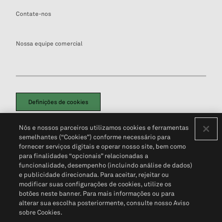
Contate-nos
Nossa equipe comercial
Definições de cookies
Disclaimers Legais
Termos de Uso
Aviso de Cookies
Nós e nossos parceiros utilizamos cookies e ferramentas
Política de Privacidade
Portal de privacidade do cliente (em inglês)
semelhantes (“Cookies”) conforme necessário para
Não Venda Minhas Informações Pessoais
© 2026 S&P Global
fornecer serviços digitais e operar nosso site, bem como
para finalidades “opcionais” relacionadas a
funcionalidade, desempenho (incluindo análise de dados)
e publicidade direcionada. Para aceitar, rejeitar ou
modificar suas configurações de cookies, utilize os
botões neste banner. Para mais informações ou para
alterar sua escolha posteriormente, consulte nosso Aviso
sobre Cookies.