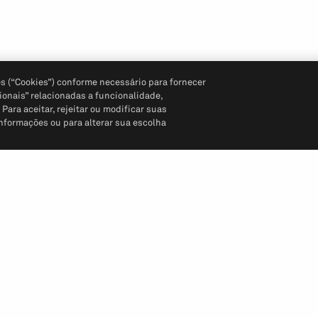
s (“Cookies”) conforme necessário para fornecer
ionais” relacionadas a funcionalidade,
ara aceitar, rejeitar ou modificar suas
informações ou para alterar sua escolha
Siga-nos