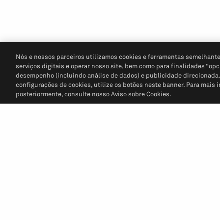
Nós e nossos parceiros utilizamos cookies e ferramentas semelhante
serviços digitais e operar nosso site, bem como para finalidades “opc
desempenho (incluindo análise de dados) e publicidade direcionada. P
configurações de cookies, utilize os botões neste banner. Para mais 
posteriormente, consulte nosso Aviso sobre Cookies.