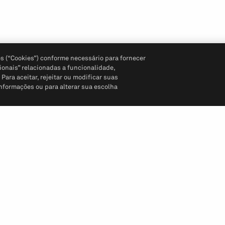
s (“Cookies”) conforme necessário para fornecer
ionais” relacionadas a funcionalidade,
ara aceitar, rejeitar ou modificar suas
informações ou para alterar sua escolha
Siga-nos