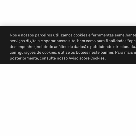
Nós e nossos parceiros utilizamos cookies e ferramentas semelhante
serviços digitais e operar nosso site, bem como para finalidades “opc
desempenho (incluindo análise de dados) e publicidade direcionada. P
configurações de cookies, utilize os botões neste banner. Para mais 
posteriormente, consulte nosso Aviso sobre Cookies.