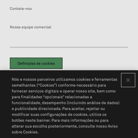
Contate-nos
Nossa equipe comercial
Definições de cookies
Disclaimers Legais
Termos de Uso
Aviso de Cookies
Nós e nossos parceiros utilizamos cookies e ferramentas
Política de Privacidade
Portal de privacidade do cliente (em inglês)
semelhantes (“Cookies”) conforme necessário para
Não Venda Minhas Informações Pessoais
© 2026 S&P Global
fornecer serviços digitais e operar nosso site, bem como
para finalidades “opcionais” relacionadas a
funcionalidade, desempenho (incluindo análise de dados)
e publicidade direcionada. Para aceitar, rejeitar ou
modificar suas configurações de cookies, utilize os
botões neste banner. Para mais informações ou para
alterar sua escolha posteriormente, consulte nosso Aviso
sobre Cookies.