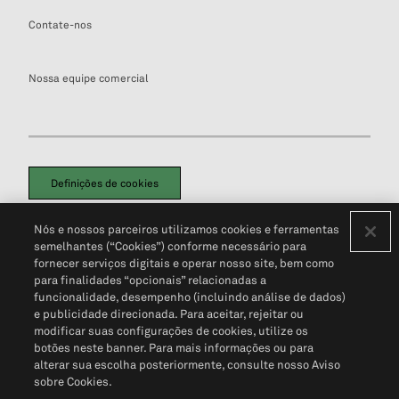
Contate-nos
Nossa equipe comercial
Definições de cookies
Disclaimers Legais
Termos de Uso
Aviso de Cookies
Nós e nossos parceiros utilizamos cookies e ferramentas
Política de Privacidade
Portal de privacidade do cliente (em inglês)
semelhantes (“Cookies”) conforme necessário para
Não Venda Minhas Informações Pessoais
© 2026 S&P Global
fornecer serviços digitais e operar nosso site, bem como
para finalidades “opcionais” relacionadas a
funcionalidade, desempenho (incluindo análise de dados)
e publicidade direcionada. Para aceitar, rejeitar ou
modificar suas configurações de cookies, utilize os
botões neste banner. Para mais informações ou para
alterar sua escolha posteriormente, consulte nosso Aviso
sobre Cookies.