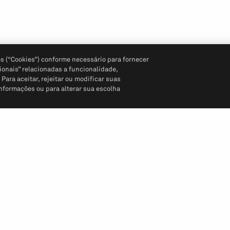
s (“Cookies”) conforme necessário para fornecer
ionais” relacionadas a funcionalidade,
ara aceitar, rejeitar ou modificar suas
informações ou para alterar sua escolha
Siga-nos