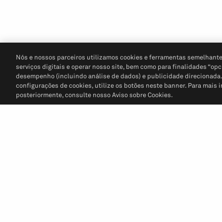
Nós e nossos parceiros utilizamos cookies e ferramentas semelhante
serviços digitais e operar nosso site, bem como para finalidades “opc
desempenho (incluindo análise de dados) e publicidade direcionada. P
configurações de cookies, utilize os botões neste banner. Para mais 
posteriormente, consulte nosso Aviso sobre Cookies.