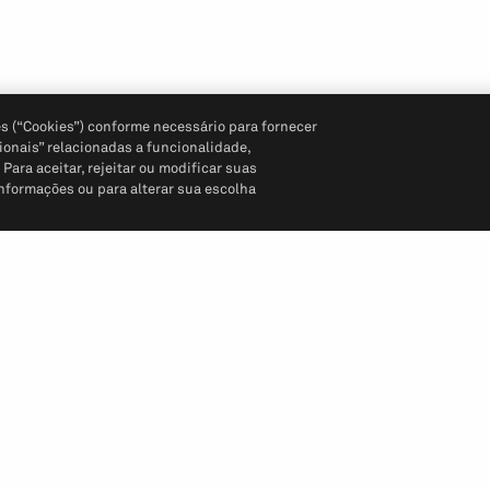
s (“Cookies”) conforme necessário para fornecer
ionais” relacionadas a funcionalidade,
ara aceitar, rejeitar ou modificar suas
informações ou para alterar sua escolha
Siga-nos