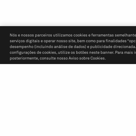
Nós e nossos parceiros utilizamos cookies e ferramentas semelhante
serviços digitais e operar nosso site, bem como para finalidades “opc
desempenho (incluindo análise de dados) e publicidade direcionada. P
configurações de cookies, utilize os botões neste banner. Para mais 
posteriormente, consulte nosso Aviso sobre Cookies.