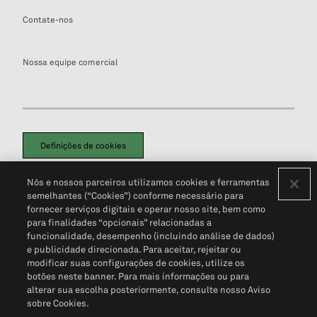
Contate-nos
Nossa equipe comercial
Definições de cookies
Disclaimers Legais
Termos de Uso
Aviso de Cookies
Nós e nossos parceiros utilizamos cookies e ferramentas
Política de Privacidade
Portal de privacidade do cliente (em inglês)
semelhantes (“Cookies”) conforme necessário para
Não Venda Minhas Informações Pessoais
© 2026 S&P Global
fornecer serviços digitais e operar nosso site, bem como
para finalidades “opcionais” relacionadas a
funcionalidade, desempenho (incluindo análise de dados)
e publicidade direcionada. Para aceitar, rejeitar ou
modificar suas configurações de cookies, utilize os
botões neste banner. Para mais informações ou para
alterar sua escolha posteriormente, consulte nosso Aviso
sobre Cookies.