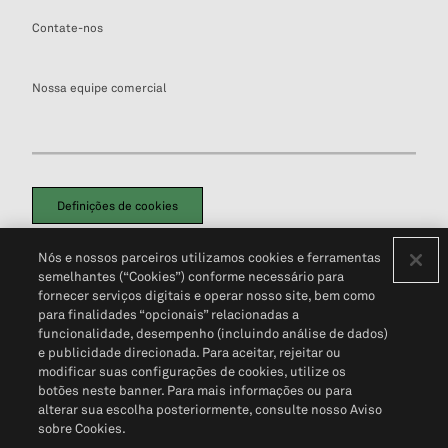
Contate-nos
Nossa equipe comercial
Definições de cookies
Disclaimers Legais
Termos de Uso
Aviso de Cookies
Nós e nossos parceiros utilizamos cookies e ferramentas
Política de Privacidade
Portal de privacidade do cliente (em inglês)
semelhantes (“Cookies”) conforme necessário para
Não Venda Minhas Informações Pessoais
© 2026 S&P Global
fornecer serviços digitais e operar nosso site, bem como
para finalidades “opcionais” relacionadas a
funcionalidade, desempenho (incluindo análise de dados)
e publicidade direcionada. Para aceitar, rejeitar ou
modificar suas configurações de cookies, utilize os
botões neste banner. Para mais informações ou para
alterar sua escolha posteriormente, consulte nosso Aviso
sobre Cookies.