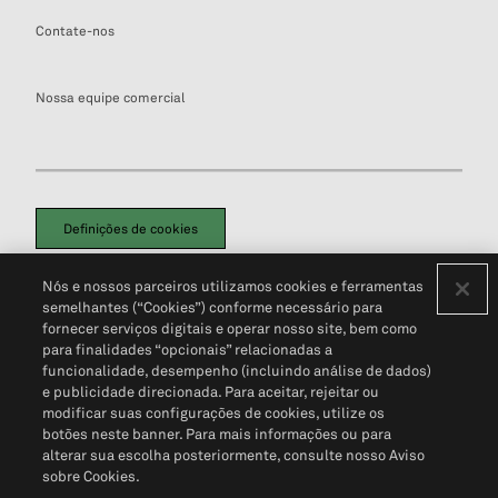
Contate-nos
Nossa equipe comercial
Definições de cookies
Disclaimers Legais
Termos de Uso
Aviso de Cookies
Nós e nossos parceiros utilizamos cookies e ferramentas
Política de Privacidade
Portal de privacidade do cliente (em inglês)
semelhantes (“Cookies”) conforme necessário para
Não Venda Minhas Informações Pessoais
© 2026 S&P Global
fornecer serviços digitais e operar nosso site, bem como
para finalidades “opcionais” relacionadas a
funcionalidade, desempenho (incluindo análise de dados)
e publicidade direcionada. Para aceitar, rejeitar ou
modificar suas configurações de cookies, utilize os
botões neste banner. Para mais informações ou para
alterar sua escolha posteriormente, consulte nosso Aviso
sobre Cookies.