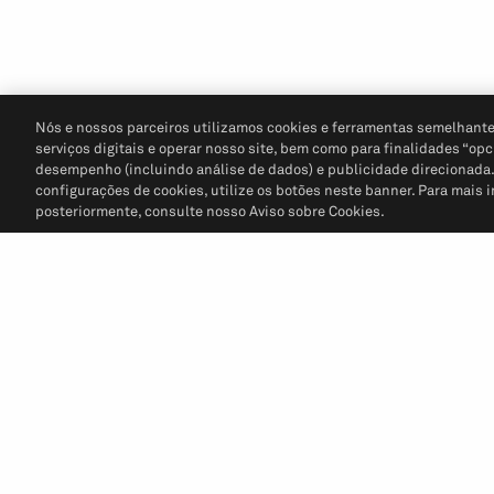
Nós e nossos parceiros utilizamos cookies e ferramentas semelhante
serviços digitais e operar nosso site, bem como para finalidades “opc
desempenho (incluindo análise de dados) e publicidade direcionada. P
configurações de cookies, utilize os botões neste banner. Para mais 
posteriormente, consulte nosso Aviso sobre Cookies.