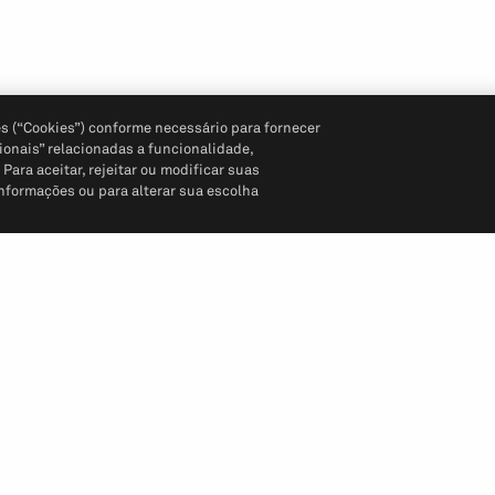
s (“Cookies”) conforme necessário para fornecer
ionais” relacionadas a funcionalidade,
ara aceitar, rejeitar ou modificar suas
informações ou para alterar sua escolha
Siga-nos