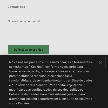
Contate-nos
Nossa equipe comercial
Definições de cookies
Disclaimers Legais
Termos de Uso
Aviso de Cookies
Nós e nossos parceiros utilizamos cookies e ferramentas
Política de Privacidade
Portal de privacidade do cliente (em inglês)
semelhantes (“Cookies”) conforme necessário para
Não Venda Minhas Informações Pessoais
© 2026 S&P Global
fornecer serviços digitais e operar nosso site, bem como
para finalidades “opcionais” relacionadas a
funcionalidade, desempenho (incluindo análise de dados)
e publicidade direcionada. Para aceitar, rejeitar ou
modificar suas configurações de cookies, utilize os
botões neste banner. Para mais informações ou para
alterar sua escolha posteriormente, consulte nosso Aviso
sobre Cookies.