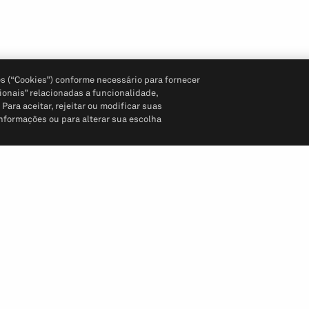
s (“Cookies”) conforme necessário para fornecer
ionais” relacionadas a funcionalidade,
ara aceitar, rejeitar ou modificar suas
informações ou para alterar sua escolha
Siga-nos