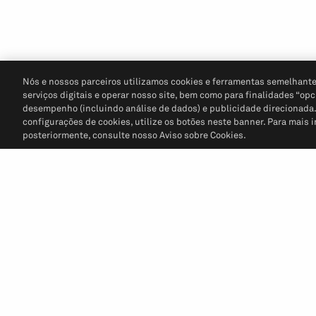
Nós e nossos parceiros utilizamos cookies e ferramentas semelhante
serviços digitais e operar nosso site, bem como para finalidades “opc
desempenho (incluindo análise de dados) e publicidade direcionada. P
configurações de cookies, utilize os botões neste banner. Para mais 
posteriormente, consulte nosso Aviso sobre Cookies.